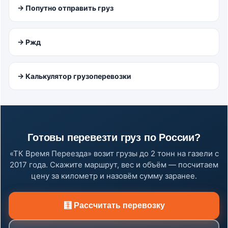
→ Попутно отправить груз
→ Ржд
→ Калькулятор грузоперевозки
Готовы перевезти груз по России?
«ТК Время Переезда» возит грузы до 2 тонн на газели с
2017 года. Скажите маршрут, вес и объём — посчитаем
цену за километр и назовём сумму заранее.
🧮 Рассчитать перевозку