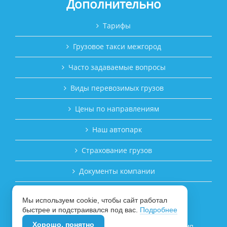
Дополнительно
Тарифы
Грузовое такси межгород
Часто задаваемые вопросы
Виды перевозимых грузов
Цены по направлениям
Наш автопарк
Страхование грузов
Документы компании
Публичная оферта
Мы используем cookie, чтобы сайт работал
ЗАКАЗАТЬ ПЕРЕВОЗКУ ГРУЗА
быстрее и подстраивался под вас.
Подробнее
Хорошо, понятно
© 2017–2026 Транспортная компания «Время