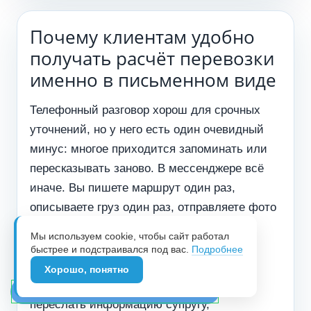
Почему клиентам удобно
получать расчёт перевозки
именно в письменном виде
Телефонный разговор хорош для срочных
уточнений, но у него есть один очевидный
минус: многое приходится запоминать или
пересказывать заново. В мессенджере всё
иначе. Вы пишете маршрут один раз,
описываете груз один раз, отправляете фото
один раз, а вся история обсуждения
Мы используем cookie, чтобы сайт работал
остаётся в переписке. Это удобно, когда
быстрее и подстраивался под вас.
Подробнее
нужно сравнить несколько вариантов
Хорошо, понятно
перевозки, вернуться к расчёту позже,
👉 РАСЧЁТ СТОИМОСТИ, ТУТ!
переслать информацию супругу,