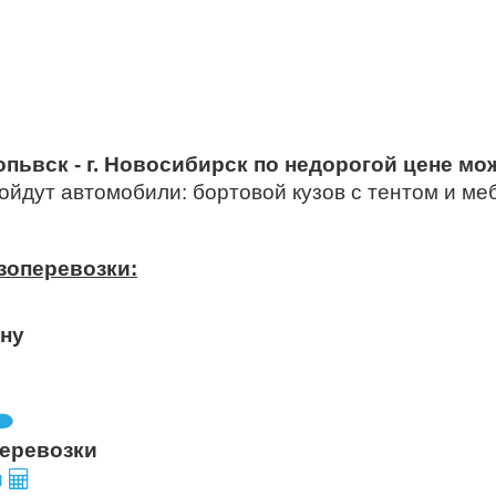
копьвск - г. Новосибирск по недорогой цене м
ойдут автомобили: бортовой кузов с тентом и м
узоперевозки:
ону
перевозки
и