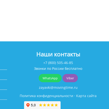
Наши контакты
+7 (800) 505-46-85
Звонки по России бесплатно
WhatsApp
Viber
zayavki@movingtime.ru
Политика конфиденциальности
·
Карта сайта