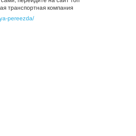
сами, перейдите на сайт топ
ая транспортная компания
mya-pereezda/