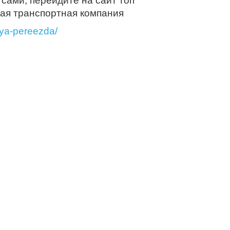
сами, перейдите на сайт топ
ая транспортная компания
mya-pereezda/