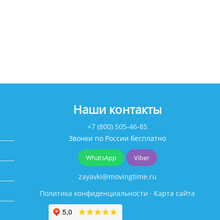
Наши контакты
+7 (800) 505-46-85
Звонки по России бесплатно
WhatsApp
Viber
zayavki@movingtime.ru
Политика конфиденциальности
·
Карта сайта