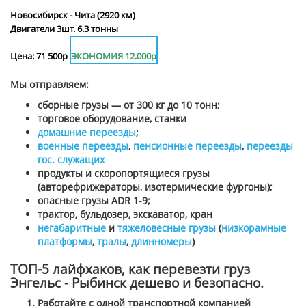
Новосибирск - Чита (2920 км)
Двигатели 3шт. 6.3 тонны
Цена: 71 500р
ЭКОНОМИЯ 12.000р
Мы отправляем:
сборные грузы — от 300 кг до 10 тонн;
торговое оборудование, станки
домашние переезды
;
военные переезды
,
пенсионные переезды
,
переезды
гос. служащих
продукты и скоропортящиеся грузы
(авторефрижераторы, изотермические фургоны);
опасные грузы ADR 1-9;
трактор, бульдозер, экскаватор, кран
негабаритные
и
тяжеловесные грузы
(
низкорамные
платформы
,
тралы
,
длинномеры
)
ТОП-5 лайфхаков, как перевезти груз
Энгельс - Рыбинск дешево и безопасно.
Работайте с одной транспортной компанией