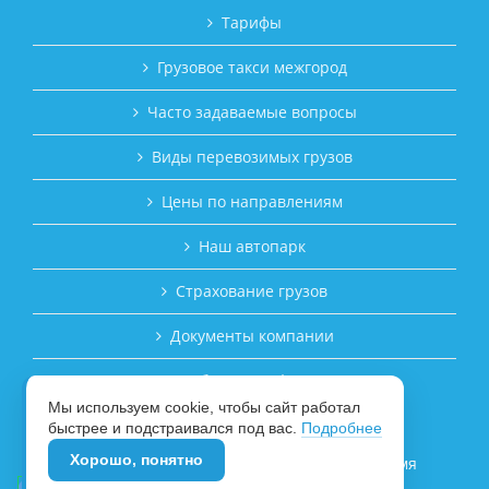
Тарифы
Грузовое такси межгород
Часто задаваемые вопросы
Виды перевозимых грузов
Цены по направлениям
Наш автопарк
Страхование грузов
Документы компании
Публичная оферта
Мы используем cookie, чтобы сайт работал
ЗАКАЗАТЬ ПЕРЕВОЗКУ ГРУЗА
быстрее и подстраивался под вас.
Подробнее
Хорошо, понятно
© 2017–2026 Транспортная компания «Время