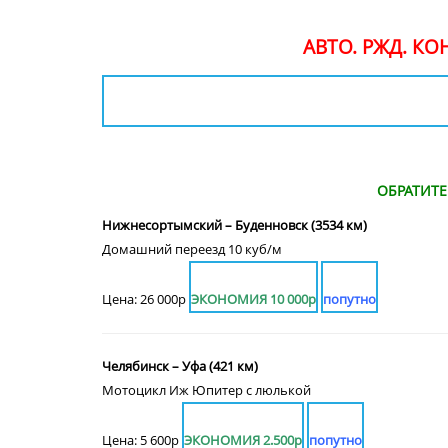
АВТО. РЖД. К
ОБРАТИТ
Нижнесортымский – Буденновск (3534 км)
Домашний переезд 10 куб/м
Цена: 26 000р
ЭКОНОМИЯ 10 000р
попутно
Челябинск – Уфа (421 км)
Мотоцикл Иж Юпитер с люлькой
Цена: 5 600р
ЭКОНОМИЯ 2.500р
попутно