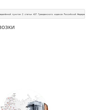
еделённой пунктом 2 статьи 437 Гражданского кодекса Российской Федерации. Для получения п
возки