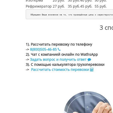
Изотерма
20 руб.
30 руб.
40 руб.
50 руб.
Рефрижератор
27 руб.
35 руб.
45
руб.
55
руб.
Обращаем Ваше внимание на то, что приведённые цены и характеристи
3 сп
1). Рассчитать перевозку по телефону
->
8(800)505-46-85
2). Чат с компанией онлайн по WathsApp
->
Задать вопрос и получить ответ
3). С помощью калькулятора грузоперевозки
->
Рассчитать стоимость перевозки