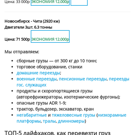
Цена: 33 000р
ЭКОНОМИЯ 12.000р
Новосибирск - Чита (2920 км)
Двигатели 3шт. 6.3 тонны
Цена: 71 500р
ЭКОНОМИЯ 12.000р
Мы отправляем:
сборные грузы — от 300 кг до 10 тонн;
торговое оборудование, станки
домашние переезды
;
военные переезды
,
пенсионные переезды
,
переезды
гос. служащих
продукты и скоропортящиеся грузы
(авторефрижераторы, изотермические фургоны);
опасные грузы ADR 1-9;
трактор, бульдозер, экскаватор, кран
негабаритные
и
тяжеловесные грузы
(
низкорамные
платформы
,
тралы
,
длинномеры
)
ТОП-5 лайфхаков, как перевезти груз