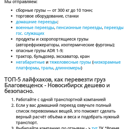
Мы отправляем:
сборные грузы — от 300 кг до 10 тонн;
торговое оборудование, станки
домашние переезды
;
военные переезды
,
пенсионные переезды
,
переезды
гос. служащих
продукты и скоропортящиеся грузы
(авторефрижераторы, изотермические фургоны);
опасные грузы ADR 1-9;
трактор, бульдозер, экскаватор, кран
негабаритные
и
тяжеловесные грузы
(
низкорамные
платформы
,
тралы
,
длинномеры
)
ТОП-5 лайфхаков, как перевезти груз
Благовещенск - Новосибирск дешево и
безопасно.
Работайте с одной транспортной компанией
Если у вас домашний переезд озвучьте полный
список перевозимых вещей, это поможет сделать
верный расчёт объёма и веса и подобрать нужный
транспорт.
Выбирайте компанию по отзывам - >
тут
ТК "Время