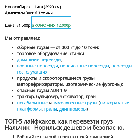
Новосибирск - Чита (2920 км)
Двигатели 3шт. 6.3 тонны
Цена: 71 500р
ЭКОНОМИЯ 12.000р
Мы отправляем:
сборные грузы — от 300 кг до 10 тонн;
торговое оборудование, станки
домашние переезды
;
военные переезды
,
пенсионные переезды
,
переезды
гос. служащих
продукты и скоропортящиеся грузы
(авторефрижераторы, изотермические фургоны);
опасные грузы ADR 1-9;
трактор, бульдозер, экскаватор, кран
негабаритные
и
тяжеловесные грузы
(
низкорамные
платформы
,
тралы
,
длинномеры
)
ТОП-5 лайфхаков, как перевезти груз
Нальчик - Норильск дешево и безопасно.
Работайте с одной транспортной компанией