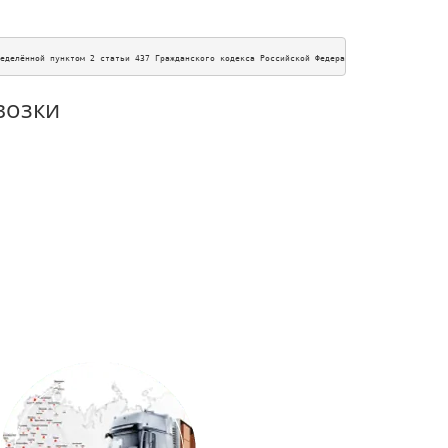
еделённой пунктом 2 статьи 437 Гражданского кодекса Российской Федерации. Для получения п
возки