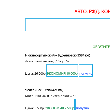
АВТО. РЖД. К
ОБРАТИТ
Нижнесортымский – Буденновск (3534 км)
Домашний переезд 10 куб/м
Цена: 26 000р
ЭКОНОМИЯ 10 000р
попутно
Челябинск – Уфа (421 км)
Мотоцикл Иж Юпитер с люлькой
Цена: 5 600р
ЭКОНОМИЯ 2.500р
попутно