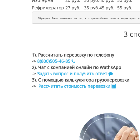
Изотерма
20 руб.
30 руб.
40 руб.
50 руб.
Рефрижератор
27 руб.
35 руб.
45
руб.
55
руб.
Обращаем Ваше внимание на то, что приведённые цены и характеристи
3 сп
1). Рассчитать перевозку по телефону
->
8(800)505-46-85
2). Чат с компанией онлайн по WathsApp
->
Задать вопрос и получить ответ
3). С помощью калькулятора грузоперевозки
->
Рассчитать стоимость перевозки