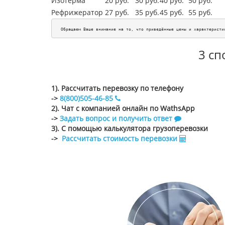
Изотерма
20 руб.
30 руб.
40 руб.
50 руб.
Рефрижератор
27 руб.
35 руб.
45
руб.
55
руб.
Обращаем Ваше внимание на то, что приведённые цены и характеристи
3 сп
1). Рассчитать перевозку по телефону
->
8(800)505-46-85
2). Чат с компанией онлайн по WathsApp
->
Задать вопрос и получить ответ
3). С помощью калькулятора грузоперевозки
->
Рассчитать стоимость перевозки