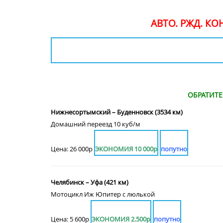
АВТО. РЖД. К
ОБРАТИТ
Нижнесортымский – Буденновск (3534 км)
Домашний переезд 10 куб/м
Цена: 26 000р
ЭКОНОМИЯ 10 000р
попутно
Челябинск – Уфа (421 км)
Мотоцикл Иж Юпитер с люлькой
Цена: 5 600р
ЭКОНОМИЯ 2.500р
попутно