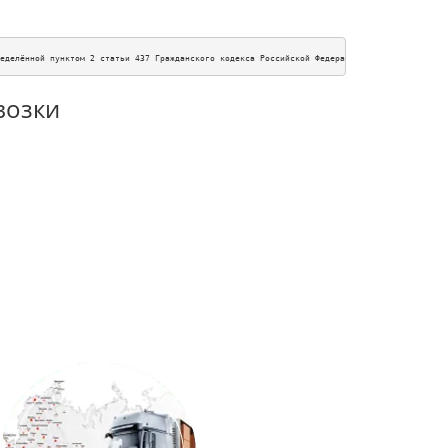
еделённой пунктом 2 статьи 437 Гражданского кодекса Российской Федерации. Для получения п
возки