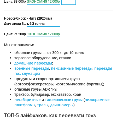
Цена: 33 000р
ЭКОНОМИЯ 12.000р
Новосибирск - Чита (2920 км)
Двигатели 3шт. 6.3 тонны
Цена: 71 500р
ЭКОНОМИЯ 12.000р
Мы отправляем:
сборные грузы — от 300 кг до 10 тонн;
торговое оборудование, станки
домашние переезды
;
военные переезды
,
пенсионные переезды
,
переезды
гос. служащих
продукты и скоропортящиеся грузы
(авторефрижераторы, изотермические фургоны);
опасные грузы ADR 1-9;
трактор, бульдозер, экскаватор, кран
негабаритные
и
тяжеловесные грузы
(
низкорамные
платформы
,
тралы
,
длинномеры
)
ТОП-5 лайфхаков, как перевезти груз