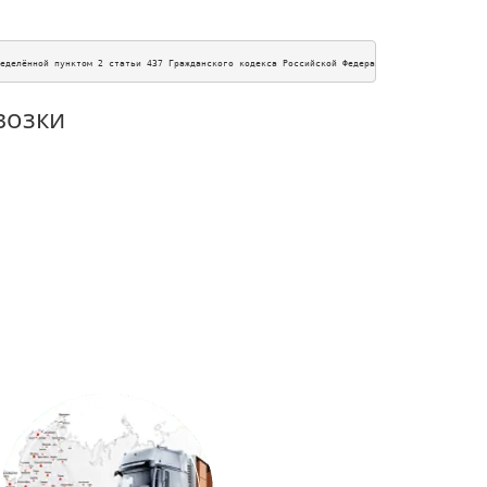
еделённой пунктом 2 статьи 437 Гражданского кодекса Российской Федерации. Для получения п
возки