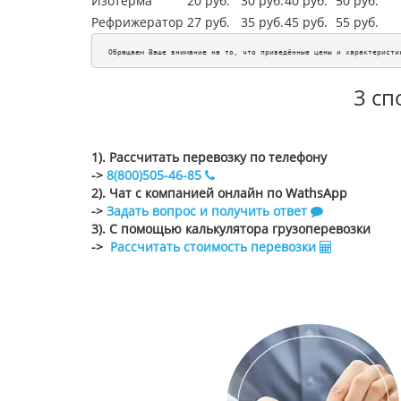
Изотерма
20 руб.
30 руб.
40 руб.
50 руб.
Рефрижератор
27 руб.
35 руб.
45
руб.
55
руб.
Обращаем Ваше внимание на то, что приведённые цены и характеристи
3 сп
1). Рассчитать перевозку по телефону
->
8(800)505-46-85
2). Чат с компанией онлайн по WathsApp
->
Задать вопрос и получить ответ
3). С помощью калькулятора грузоперевозки
->
Рассчитать стоимость перевозки