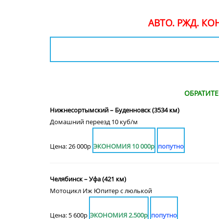
АВТО. РЖД. К
ОБРАТИТ
Нижнесортымский – Буденновск (3534 км)
Домашний переезд 10 куб/м
Цена: 26 000р
ЭКОНОМИЯ 10 000р
попутно
Челябинск – Уфа (421 км)
Мотоцикл Иж Юпитер с люлькой
Цена: 5 600р
ЭКОНОМИЯ 2.500р
попутно