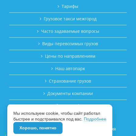
Тарифы
Грузовое такси межгород
Часто задаваемые вопросы
Виды перевозимых грузов
Цены по направлениям
Наш автопарк
Страхование грузов
Документы компании
Публичная оферта
Мы используем cookie, чтобы сайт работал
ЗАКАЗАТЬ ПЕРЕВОЗКУ ГРУЗА
быстрее и подстраивался под вас.
Подробнее
Хорошо, понятно
© 2017–2026 Транспортная компания «Время