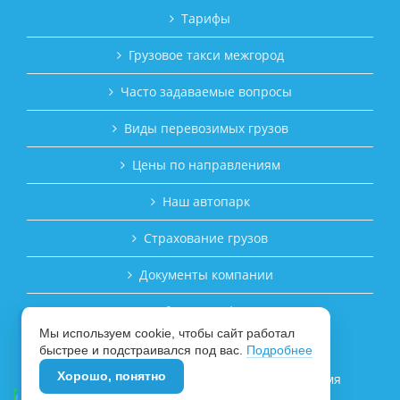
Тарифы
Грузовое такси межгород
Часто задаваемые вопросы
Виды перевозимых грузов
Цены по направлениям
Наш автопарк
Страхование грузов
Документы компании
Публичная оферта
Мы используем cookie, чтобы сайт работал
ЗАКАЗАТЬ ПЕРЕВОЗКУ ГРУЗА
быстрее и подстраивался под вас.
Подробнее
Хорошо, понятно
© 2017–2026 Транспортная компания «Время