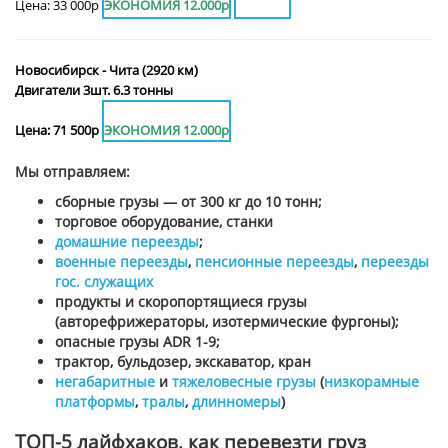
Цена: 33 000р
ЭКОНОМИЯ 12.000р
Новосибирск - Чита (2920 км)
Двигатели 3шт. 6.3 тонны
Цена: 71 500р
ЭКОНОМИЯ 12.000р
Мы отправляем:
сборные грузы — от 300 кг до 10 тонн;
торговое оборудование, станки
домашние переезды
;
военные переезды
,
пенсионные переезды
,
переезды
гос. служащих
продукты и скоропортящиеся грузы
(авторефрижераторы, изотермические фургоны);
опасные грузы ADR 1-9;
трактор, бульдозер, экскаватор, кран
негабаритные
и
тяжеловесные грузы
(
низкорамные
платформы
,
тралы
,
длинномеры
)
ТОП-5 лайфхаков, как перевезти груз