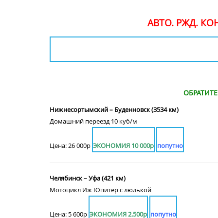
АВТО. РЖД. К
ОБРАТИТ
Нижнесортымский – Буденновск (3534 км)
Домашний переезд 10 куб/м
Цена: 26 000р
ЭКОНОМИЯ 10 000р
попутно
Челябинск – Уфа (421 км)
Мотоцикл Иж Юпитер с люлькой
Цена: 5 600р
ЭКОНОМИЯ 2.500р
попутно