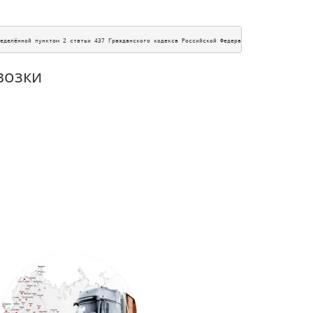
еделённой пунктом 2 статьи 437 Гражданского кодекса Российской Федерации. Для получения п
возки