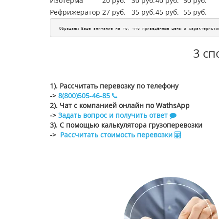
Изотерма
20 руб.
30 руб.
40 руб.
50 руб.
Рефрижератор
27 руб.
35 руб.
45
руб.
55
руб.
Обращаем Ваше внимание на то, что приведённые цены и характеристи
3 сп
1). Рассчитать перевозку по телефону
->
8(800)505-46-85
2). Чат с компанией онлайн по WathsApp
->
Задать вопрос и получить ответ
3). С помощью калькулятора грузоперевозки
->
Рассчитать стоимость перевозки