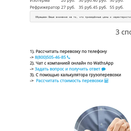
Изотерма
20 руб.
30 руб.
40 руб.
50 руб.
Рефрижератор
27 руб.
35 руб.
45
руб.
55
руб.
Обращаем Ваше внимание на то, что приведённые цены и характеристи
3 сп
1). Рассчитать перевозку по телефону
->
8(800)505-46-85
2). Чат с компанией онлайн по WathsApp
->
Задать вопрос и получить ответ
3). С помощью калькулятора грузоперевозки
->
Рассчитать стоимость перевозки