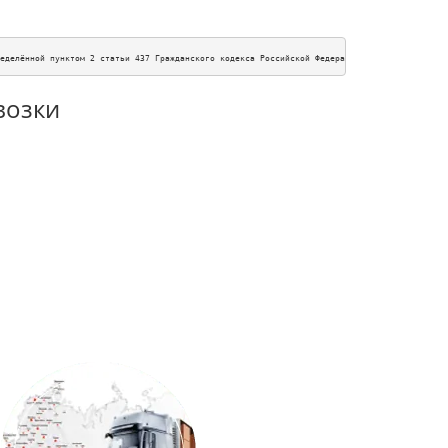
еделённой пунктом 2 статьи 437 Гражданского кодекса Российской Федерации. Для получения п
возки