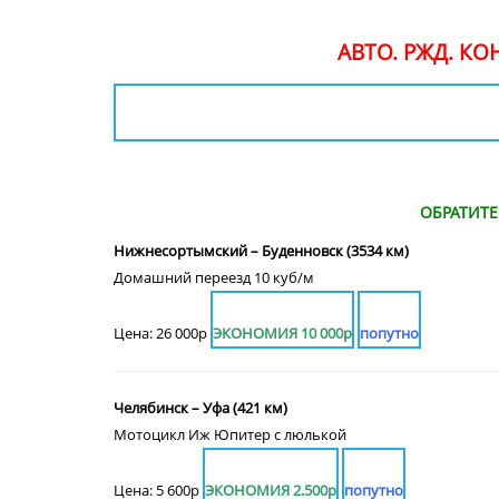
АВТО. РЖД. К
ОБРАТИТ
Нижнесортымский – Буденновск (3534 км)
Домашний переезд 10 куб/м
Цена: 26 000р
ЭКОНОМИЯ 10 000р
попутно
Челябинск – Уфа (421 км)
Мотоцикл Иж Юпитер с люлькой
Цена: 5 600р
ЭКОНОМИЯ 2.500р
попутно