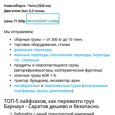
Новосибирск - Чита (2920 км)
Двигатели 3шт. 6.3 тонны
Цена: 71 500р
ЭКОНОМИЯ 12.000р
Мы отправляем:
сборные грузы — от 300 кг до 10 тонн;
торговое оборудование, станки
домашние переезды
;
военные переезды
,
пенсионные переезды
,
переезды
гос. служащих
продукты и скоропортящиеся грузы
(авторефрижераторы, изотермические фургоны);
опасные грузы ADR 1-9;
трактор, бульдозер, экскаватор, кран
негабаритные
и
тяжеловесные грузы
(
низкорамные
платформы
,
тралы
,
длинномеры
)
ТОП-5 лайфхаков, как перевезти груз
Барнаул - Саратов дешево и безопасно.
Работайте с одной транспортной компанией