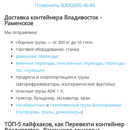
Позвонить 8(800)505-46-85
Доставка контейнера Владивосток -
Раменское
Мы отправляем:
сборные грузы — от 300 кг до 10 тонн;
торговое оборудование, станки
домашние переезды
;
военные переезды
,
пенсионные переезды
,
переезды
гос. служащих
продукты и скоропортящиеся грузы
(авторефрижераторы, изотермические фургоны);
опасные грузы ADR 1-9;
трактор, бульдозер, экскаватор, кран
негабаритные
и
тяжеловесные грузы
(
низкорамные
платформы
,
тралы
,
длинномеры
)
ТОП-5 лайфхаков, как Перевезти контейнер
Владивосток - Раменское дешево и