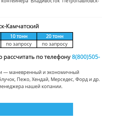
ка контейнера Владивосток Петропавловск-
ск-Камчатский
10 тонн
20 тонн
по запросу
по запросу
о рассчитать по телефону
8(800)505-
зели — маневренный и экономичный
блучок, Пежо, Хендай, Мерседес, Форд и др.
менеджера нашей копании.