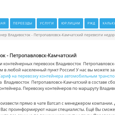
НАЯ
ПЕРЕЕЗДЫ
УСЛУГИ
ЮР.ЛИЦАМ
РЖД
КАЛЬК
нер Владивосток - Петропавловск-Камчатский перевезти недор
ок - Петропавловск-Камчатский
ги контейнерных перевозок Владивосток Петропавловск
вим в любой населенный пункт России! У нас вы можете з
Тариф на перевозку контейнера автомобильным транспор
 Владивосток Петропавловск-Камчатский в составе сбор
контейнера. Перевозку контейнеров по маршруту Влади
оизвести прямо в чате Ватсап с менеджером компании. 
е Вас проинформируют наши специалисты. Ещё Вы сможе