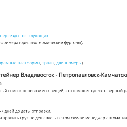
переезды гос. служащих
ефрижераторы, изотермические фургоны);
орамные платформы
,
тралы
,
длинномеры
)
нтейнер Владивосток - Петропавловск-Камчатск
й
лный список перевозимых вещей, это поможет сделать верный р
-7 дней до даты отправки.
тправить груз по дешевле! - в этом случае менеджер автомати