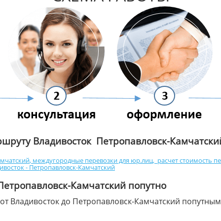
ршруту Владивосток Петропавловск-Камчатски
амчатский
,
междугородные перевозки для юр.лиц
,
расчет стоимость пе
ивосток - Петропавловск-Камчатский
 Петропавловск-Камчатский попутно
 от Владивосток до Петропавловск-Камчатский попутным