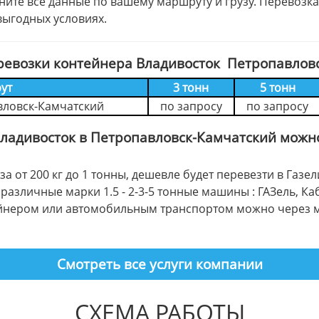
лните все данные по вашему маршруту и грузу. Перевоз
выгодных условиях.
ревозки контейнера Владивосток Петропавлов
ут
3 тонн
5 тонн
вловск-Камчатский
по запросу
по запросу
Владивосток в Петропавловск-Камчатский можн
а от 200 кг до 1 тонны, дешевле будет перевезти в Га
различные марки 1.5 - 2-3-5 тонные машины : ГАЗель, Ка
тейнером или автомобильным транспортом можно через 
Смотреть все услуги компании
СХЕМА РАБОТЫ