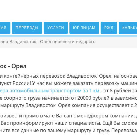
НАЯ
ПЕРЕЕЗДЫ
УСЛУГИ
ЮР.ЛИЦАМ
РЖД
КАЛЬК
нер Владивосток - Орел перевезти недорого
ок - Орел
и контейнерных перевозок Владивосток Орел, на основе
ункт России! У нас вы можете заказать перевозку машин
нера автомобильным транспортом за 1 км
- от 8 рублей 
 сборного груза начинается от 20000 рублей в зависимо
 маршруту Владивосток Орел компания осуществляет с 2
оизвести прямо в чате Ватсап с менеджером компании. 
е Вас проинформируют наши специалисты. Ещё Вы сможе
лните все данные по вашему маршруту и грузу. Перевоз