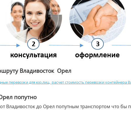
ршруту Владивосток Орел
ные перевозки для юр.лиц
,
расчет стоимость перевозки контейнера В
 Орел попутно
 от Владивосток до Орел попутным транспортом что бы п