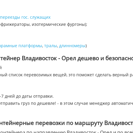
переезды гос. служащих
ефрижераторы, изотермические фургоны);
орамные платформы
,
тралы
,
длинномеры
)
тейнер Владивосток - Орел дешево и безопасно
й
лный список перевозимых вещей, это поможет сделать верный р
-7 дней до даты отправки.
тправить груз по дешевле! - в этом случае менеджер автомати
нтейнерные перевозки по маршруту Владивост
онтейнера по направлению Владивосток - Орел и по всей