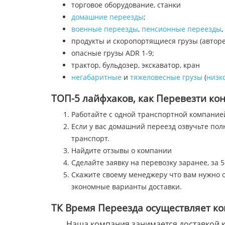
торговое оборудование, станки
домашние переезды
;
военные переезды
,
пенсионные переезды
,
продукты и скоропортящиеся грузы (автор
опасные грузы ADR 1-9;
трактор, бульдозер, экскаватор, кран
негабаритные
и
тяжеловесные грузы
(
низк
ТОП-5 лайфхаков, как Перевезти кон
Работайте с одной транспортной компание
Если у вас домашний переезд озвучьте по
транспорт.
Найдите отзывы о компании
Сделайте заявку на перевозку заранее, за 5
Скажите своему менеджеру что вам нужно о
экономные варианты доставки.
ТК Время Переезда осуществляет ко
Наша компания занимается доставкой к