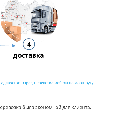
ладивосток - Орел
,
перевозка мебели по маршруту
еревозка была экономной для клиента.