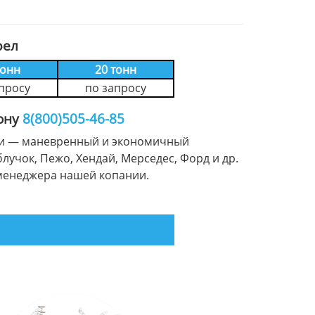
рел
тонн
20 тонн
просу
по запросу
фону
8(800)505-46-85
зели — маневренный и экономичный
блучок, Пежо, Хендай, Мерседес, Форд и др.
менеджера нашей копании.