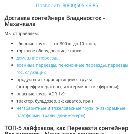
Позвонить 8(800)505-46-85
Доставка контейнера Владивосток -
Махачкала
Мы отправляем:
сборные грузы — от 300 кг до 10 тонн;
торговое оборудование, станки
домашние переезды
;
военные переезды
,
пенсионные переезды
,
переезды
гос. служащих
продукты и скоропортящиеся грузы
(авторефрижераторы, изотермические фургоны);
опасные грузы ADR 1-9;
трактор, бульдозер, экскаватор, кран
негабаритные
и
тяжеловесные грузы
(
низкорамные
платформы
,
тралы
,
длинномеры
)
ТОП-5 лайфхаков, как Перевезти контейнер
Владивосток - Махачкала дешево и