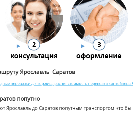
ршруту Ярославль Саратов
дные перевозки для юр.лиц
,
расчет стоимость перевозки контейнера Я
аратов попутно
 от Ярославль до Саратов попутным транспортом что бы 