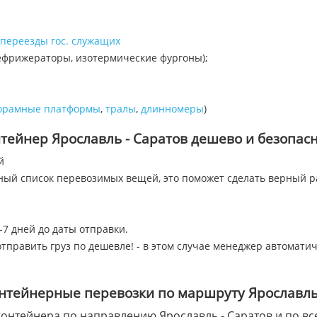
переезды гос. служащих
ефрижераторы, изотермические фургоны);
орамные платформы
,
тралы
,
длинномеры
)
тейнер Ярославль - Саратов дешево и безопасн
й
лный список перевозимых вещей, это поможет сделать верный р
-7 дней до даты отправки.
тправить груз по дешевле! - в этом случае менеджер автомати
нтейнерные перевозки по маршруту Ярославль
онтейнера по направлению Ярославль - Саратов и по все