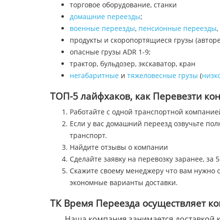
торговое оборудование, станки
домашние переезды
;
военные переезды
,
пенсионные переезды
,
продукты и скоропортящиеся грузы (автор
опасные грузы ADR 1-9;
трактор, бульдозер, экскаватор, кран
негабаритные
и
тяжеловесные грузы
(
низк
ТОП-5 лайфхаков, как Перевезти кон
Работайте с одной транспортной компание
Если у вас домашний переезд озвучьте по
транспорт.
Найдите отзывы о компании
Сделайте заявку на перевозку заранее, за 5
Скажите своему менеджеру что вам нужно о
экономные варианты доставки.
ТК Время Переезда осуществляет ко
Наша компания занимается доставкой к