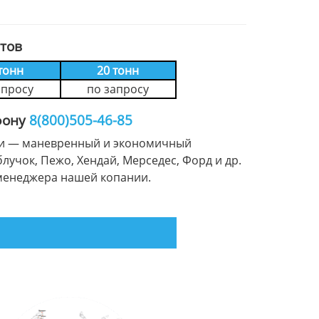
тов
тонн
20 тонн
апросу
по запросу
фону
8(800)505-46-85
зели — маневренный и экономичный
блучок, Пежо, Хендай, Мерседес, Форд и др.
менеджера нашей копании.