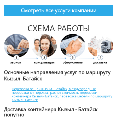
Смотреть все услуги компании
СХЕМА РАБОТЫ
Основные направления услуг по маршруту
Кызыл Батайск
Перевозка вещей Кызыл - Батайск
,
междугородные
перевозки для юр.лиц
,
расчет стоимость перевозки
контейнера Кызыл - Батайск
,
перевозка мебели по маршруту
Кызыл - Батайск
Доставка контейнера Кызыл - Батайск
попутно