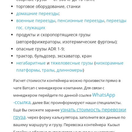
торговое оборудование, станки
домашние переезды
;
военные переезды
,
пенсионные переезды
,
переезды
гос. служащих
продукты и скоропортящиеся грузы
(авторефрижераторы, изотермические фургоны);
опасные грузы ADR 1-9;
трактор, бульдозер, экскаватор, кран
негабаритные
и
тяжеловесные грузы
(
низкорамные
платформы
,
тралы
,
длинномеры
)
Расчет стоимости контейнера можно произвести прямо в
чате Ватсап с менеджером компании. Для связи с
WhatsApp
менеджером перейдите по данной ссылке
-ссылка
, далее Вас проинформируют наши специалисты.
узнать стоимость перевозки
Ещё Вы сможете заранее
груза
. через форму калькулятора, заполните все данные по
вашему маршруту и грузу. Перевозка контейнера Кызыл