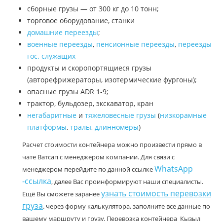
сборные грузы — от 300 кг до 10 тонн;
торговое оборудование, станки
домашние переезды
;
военные переезды
,
пенсионные переезды
,
переезды
гос. служащих
продукты и скоропортящиеся грузы
(авторефрижераторы, изотермические фургоны);
опасные грузы ADR 1-9;
трактор, бульдозер, экскаватор, кран
негабаритные
и
тяжеловесные грузы
(
низкорамные
платформы
,
тралы
,
длинномеры
)
Расчет стоимости контейнера можно произвести прямо в
чате Ватсап с менеджером компании. Для связи с
WhatsApp
менеджером перейдите по данной ссылке
-ссылка
, далее Вас проинформируют наши специалисты.
узнать стоимость перевозки
Ещё Вы сможете заранее
груза
. через форму калькулятора, заполните все данные по
вашему маршруту и грузу. Перевозка контейнера Кызыл