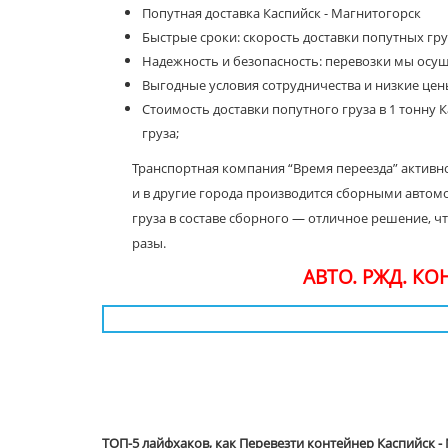
Попутная доставка Каспийск - Магнитогорск
Быстрые сроки: скорость доставки попутных груз
Надежность и безопасность: перевозки мы осу
Выгодные условия сотрудничества и низкие цены
Стоимость доставки попутного груза в 1 тонну К
груза;
Транспортная компания “Время переезда” активно
и в другие города производится сборными автом
груза в составе сборного — отличное решение, ч
разы.
АВТО. РЖД. К
ТОП-5 лайфхаков, как Перевезти контейнер Каспийск -