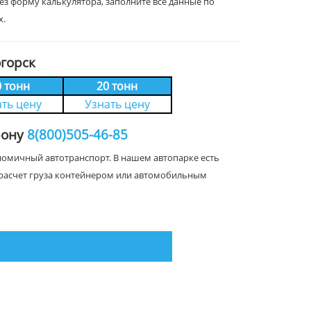
рез форму калькулятора, заполните все данные по
х.
горск
0 тонн
20 тонн
ать цену
Узнать цену
фону
8(800)505-46-85
ономичный автотранспорт. В нашем автопарке есть
на расчет груза контейнером или автомобильным