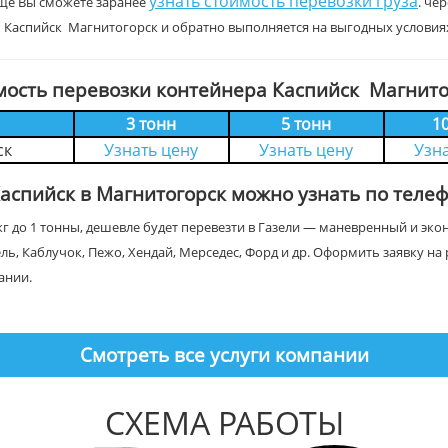
узнать стоимость перевозки груза
щё Вы сможете заранее
. че
 Каспийск Магнитогорск и обратно выполняется на выгодных условия
мость перевозки контейнера Каспийск Магнито
3 тонн
5 тонн
1
ск
Узнать цену
Узнать цену
Узн
Каспийск в Магнитогорск можно узнать по теле
г до 1 тонны, дешевле будет перевезти в Газели — маневренный и эк
ель, Каблучок, Пежо, Хендай, Мерседес, Форд и др. Оформить заявку 
ании.
Смотреть все услуги компании
СХЕМА РАБОТЫ