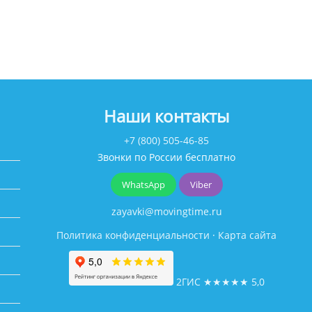
Наши контакты
+7 (800) 505-46-85
Звонки по России бесплатно
WhatsApp
Viber
zayavki@movingtime.ru
Политика конфиденциальности
·
Карта сайта
2ГИС
★★★★★
5,0