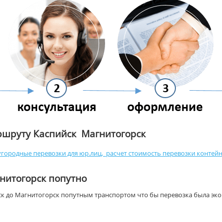
ршруту Каспийск Магнитогорск
городные перевозки для юр.лиц
,
расчет стоимость перевозки контейн
гнитогорск попутно
ск до Магнитогорск попутным транспортом что бы перевозка была эко