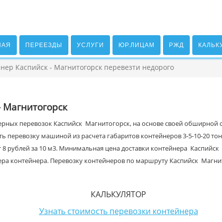
НАЯ
ПЕРЕЕЗДЫ
УСЛУГИ
ЮР.ЛИЦАМ
РЖД
КАЛЬК
нер Каспийск - Магнитогорск перевезти недорого
 Магнитогорск
ерных перевозок Каспийск Магнитогорск, на основе своей обширной се
ть перевозку машиной из расчета габаритов контейнеров 3-5-10-20 то
т 8 рублей за 10 м3. Минимальная цена доставки контейнера Каспийск 
мера контейнера. Перевозку контейнеров по маршруту Каспийск Магни
КАЛЬКУЛЯТОР
Узнать стоимость перевозки контейнера