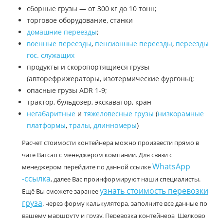
сборные грузы — от 300 кг до 10 тонн;
торговое оборудование, станки
домашние переезды
;
военные переезды
,
пенсионные переезды
,
переезды
гос. служащих
продукты и скоропортящиеся грузы
(авторефрижераторы, изотермические фургоны);
опасные грузы ADR 1-9;
трактор, бульдозер, экскаватор, кран
негабаритные
и
тяжеловесные грузы
(
низкорамные
платформы
,
тралы
,
длинномеры
)
Расчет стоимости контейнера можно произвести прямо в
чате Ватсап с менеджером компании. Для связи с
WhatsApp
менеджером перейдите по данной ссылке
-ссылка
, далее Вас проинформируют наши специалисты.
узнать стоимость перевозки
Ещё Вы сможете заранее
груза
. через форму калькулятора, заполните все данные по
вашему маршруту и грузу. Перевозка контейнера Щелково