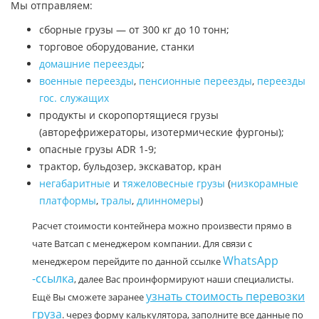
Мы отправляем:
сборные грузы — от 300 кг до 10 тонн;
торговое оборудование, станки
домашние переезды
;
военные переезды
,
пенсионные переезды
,
переезды
гос. служащих
продукты и скоропортящиеся грузы
(авторефрижераторы, изотермические фургоны);
опасные грузы ADR 1-9;
трактор, бульдозер, экскаватор, кран
негабаритные
и
тяжеловесные грузы
(
низкорамные
платформы
,
тралы
,
длинномеры
)
Расчет стоимости контейнера можно произвести прямо в
чате Ватсап с менеджером компании. Для связи с
WhatsApp
менеджером перейдите по данной ссылке
-ссылка
, далее Вас проинформируют наши специалисты.
узнать стоимость перевозки
Ещё Вы сможете заранее
груза
. через форму калькулятора, заполните все данные по