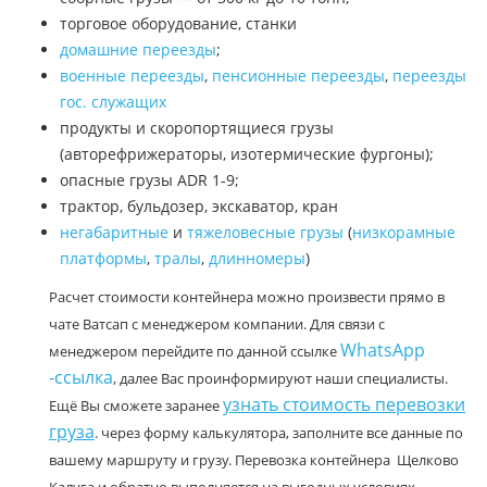
торговое оборудование, станки
домашние переезды
;
военные переезды
,
пенсионные переезды
,
переезды
гос. служащих
продукты и скоропортящиеся грузы
(авторефрижераторы, изотермические фургоны);
опасные грузы ADR 1-9;
трактор, бульдозер, экскаватор, кран
негабаритные
и
тяжеловесные грузы
(
низкорамные
платформы
,
тралы
,
длинномеры
)
Расчет стоимости контейнера можно произвести прямо в
чате Ватсап с менеджером компании. Для связи с
WhatsApp
менеджером перейдите по данной ссылке
-ссылка
, далее Вас проинформируют наши специалисты.
узнать стоимость перевозки
Ещё Вы сможете заранее
груза
. через форму калькулятора, заполните все данные по
вашему маршруту и грузу. Перевозка контейнера Щелково