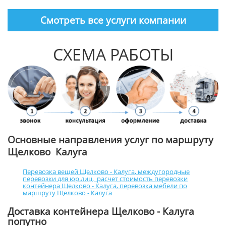
Смотреть все услуги компании
СХЕМА РАБОТЫ
Основные направления услуг по маршруту
Щелково Калуга
Перевозка вещей Щелково - Калуга
,
междугородные
перевозки для юр.лиц
,
расчет стоимость перевозки
контейнера Щелково - Калуга
,
перевозка мебели по
маршруту Щелково - Калуга
Доставка контейнера Щелково - Калуга
попутно