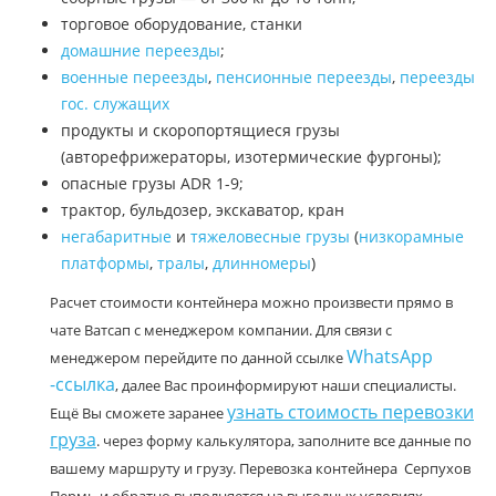
торговое оборудование, станки
домашние переезды
;
военные переезды
,
пенсионные переезды
,
переезды
гос. служащих
продукты и скоропортящиеся грузы
(авторефрижераторы, изотермические фургоны);
опасные грузы ADR 1-9;
трактор, бульдозер, экскаватор, кран
негабаритные
и
тяжеловесные грузы
(
низкорамные
платформы
,
тралы
,
длинномеры
)
Расчет стоимости контейнера можно произвести прямо в
чате Ватсап с менеджером компании. Для связи с
WhatsApp
менеджером перейдите по данной ссылке
-ссылка
, далее Вас проинформируют наши специалисты.
узнать стоимость перевозки
Ещё Вы сможете заранее
груза
. через форму калькулятора, заполните все данные по
вашему маршруту и грузу. Перевозка контейнера Серпухов