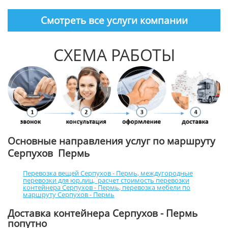
Смотреть все услуги компании
СХЕМА РАБОТЫ
Основные направления услуг по маршруту
Серпухов Пермь
Перевозка вещей Серпухов - Пермь
,
междугородные
перевозки для юр.лиц
,
расчет стоимость перевозки
контейнера Серпухов - Пермь
,
перевозка мебели по
маршруту Серпухов - Пермь
Доставка контейнера Серпухов - Пермь
попутно