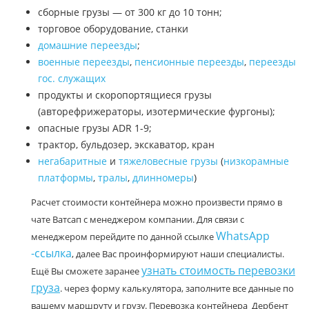
сборные грузы — от 300 кг до 10 тонн;
торговое оборудование, станки
домашние переезды
;
военные переезды
,
пенсионные переезды
,
переезды
гос. служащих
продукты и скоропортящиеся грузы
(авторефрижераторы, изотермические фургоны);
опасные грузы ADR 1-9;
трактор, бульдозер, экскаватор, кран
негабаритные
и
тяжеловесные грузы
(
низкорамные
платформы
,
тралы
,
длинномеры
)
Расчет стоимости контейнера можно произвести прямо в
чате Ватсап с менеджером компании. Для связи с
WhatsApp
менеджером перейдите по данной ссылке
-ссылка
, далее Вас проинформируют наши специалисты.
узнать стоимость перевозки
Ещё Вы сможете заранее
груза
. через форму калькулятора, заполните все данные по
вашему маршруту и грузу. Перевозка контейнера Дербент