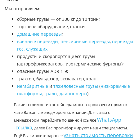
Мы отправляем:
сборные грузы — от 300 кг до 10 тонн;
торговое оборудование, станки
домашние переезды
;
военные переезды
,
пенсионные переезды
,
переезды
гос. служащих
продукты и скоропортящиеся грузы
(авторефрижераторы, изотермические фургоны);
опасные грузы ADR 1-9;
трактор, бульдозер, экскаватор, кран
негабаритные
и
тяжеловесные грузы
(
низкорамные
платформы
,
тралы
,
длинномеры
)
Расчет стоимости контейнера можно произвести прямо в
чате Ватсап с менеджером компании. Для связи с
WhatsApp
менеджером перейдите по данной ссылке
-ссылка
, далее Вас проинформируют наши специалисты.
узнать стоимость перевозки
Ещё Вы сможете заранее