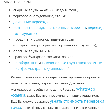
Мы отправляем:
сборные грузы — от 300 кг до 10 тонн;
торговое оборудование, станки
домашние переезды
;
военные переезды
,
пенсионные переезды
,
переезды
гос. служащих
продукты и скоропортящиеся грузы
(авторефрижераторы, изотермические фургоны);
опасные грузы ADR 1-9;
трактор, бульдозер, экскаватор, кран
негабаритные
и
тяжеловесные грузы
(
низкорамные
платформы
,
тралы
,
длинномеры
)
Расчет стоимости контейнера можно произвести прямо в
чате Ватсап с менеджером компании. Для связи с
WhatsApp
менеджером перейдите по данной ссылке
-ссылка
, далее Вас проинформируют наши специалисты.
узнать стоимость перевозки
Ещё Вы сможете заранее
груза
. через форму калькулятора, заполните все данные по