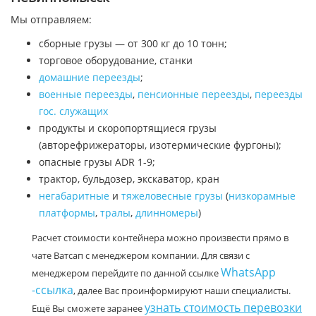
Мы отправляем:
сборные грузы — от 300 кг до 10 тонн;
торговое оборудование, станки
домашние переезды
;
военные переезды
,
пенсионные переезды
,
переезды
гос. служащих
продукты и скоропортящиеся грузы
(авторефрижераторы, изотермические фургоны);
опасные грузы ADR 1-9;
трактор, бульдозер, экскаватор, кран
негабаритные
и
тяжеловесные грузы
(
низкорамные
платформы
,
тралы
,
длинномеры
)
Расчет стоимости контейнера можно произвести прямо в
чате Ватсап с менеджером компании. Для связи с
WhatsApp
менеджером перейдите по данной ссылке
-ссылка
, далее Вас проинформируют наши специалисты.
узнать стоимость перевозки
Ещё Вы сможете заранее