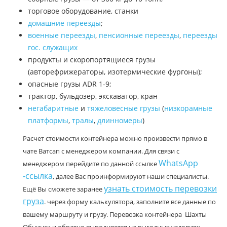
торговое оборудование, станки
домашние переезды
;
военные переезды
,
пенсионные переезды
,
переезды
гос. служащих
продукты и скоропортящиеся грузы
(авторефрижераторы, изотермические фургоны);
опасные грузы ADR 1-9;
трактор, бульдозер, экскаватор, кран
негабаритные
и
тяжеловесные грузы
(
низкорамные
платформы
,
тралы
,
длинномеры
)
Расчет стоимости контейнера можно произвести прямо в
чате Ватсап с менеджером компании. Для связи с
WhatsApp
менеджером перейдите по данной ссылке
-ссылка
, далее Вас проинформируют наши специалисты.
узнать стоимость перевозки
Ещё Вы сможете заранее
груза
. через форму калькулятора, заполните все данные по
вашему маршруту и грузу. Перевозка контейнера Шахты