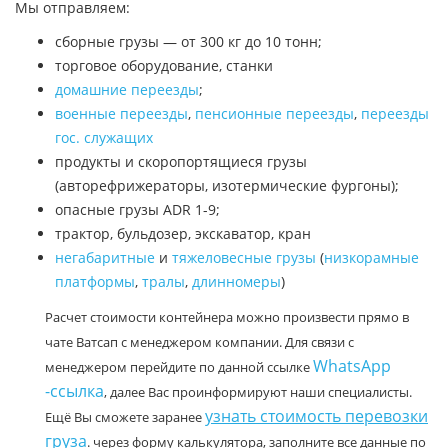
Мы отправляем:
сборные грузы — от 300 кг до 10 тонн;
торговое оборудование, станки
домашние переезды
;
военные переезды
,
пенсионные переезды
,
переезды
гос. служащих
продукты и скоропортящиеся грузы
(авторефрижераторы, изотермические фургоны);
опасные грузы ADR 1-9;
трактор, бульдозер, экскаватор, кран
негабаритные
и
тяжеловесные грузы
(
низкорамные
платформы
,
тралы
,
длинномеры
)
Расчет стоимости контейнера можно произвести прямо в
чате Ватсап с менеджером компании. Для связи с
WhatsApp
менеджером перейдите по данной ссылке
-ссылка
, далее Вас проинформируют наши специалисты.
узнать стоимость перевозки
Ещё Вы сможете заранее
груза
. через форму калькулятора, заполните все данные по