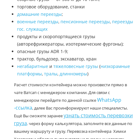
торговое оборудование, станки
домашние переезды
;
военные переезды
,
пенсионные переезды
,
переезды
гос. служащих
продукты и скоропортящиеся грузы
(авторефрижераторы, изотермические фургоны);
опасные грузы ADR 1-9;
трактор, бульдозер, экскаватор, кран
негабаритные
и
тяжеловесные грузы
(
низкорамные
платформы
,
тралы
,
длинномеры
)
Расчет стоимости контейнера можно произвести прямо в
чате Ватсап с менеджером компании. Для связи с
WhatsApp
менеджером перейдите по данной ссылке
-ссылка
, далее Вас проинформируют наши специалисты.
узнать стоимость перевозки
Ещё Вы сможете заранее
груза
. через форму калькулятора, заполните все данные по
вашему маршруту и грузу. Перевозка контейнера Химки