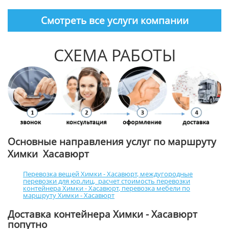
Смотреть все услуги компании
СХЕМА РАБОТЫ
Основные направления услуг по маршруту
Химки Хасавюрт
Перевозка вещей Химки - Хасавюрт
,
междугородные
перевозки для юр.лиц
,
расчет стоимость перевозки
контейнера Химки - Хасавюрт
,
перевозка мебели по
маршруту Химки - Хасавюрт
Доставка контейнера Химки - Хасавюрт
попутно