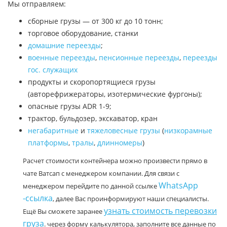
Мы отправляем:
сборные грузы — от 300 кг до 10 тонн;
торговое оборудование, станки
домашние переезды
;
военные переезды
,
пенсионные переезды
,
переезды
гос. служащих
продукты и скоропортящиеся грузы
(авторефрижераторы, изотермические фургоны);
опасные грузы ADR 1-9;
трактор, бульдозер, экскаватор, кран
негабаритные
и
тяжеловесные грузы
(
низкорамные
платформы
,
тралы
,
длинномеры
)
Расчет стоимости контейнера можно произвести прямо в
чате Ватсап с менеджером компании. Для связи с
WhatsApp
менеджером перейдите по данной ссылке
-ссылка
, далее Вас проинформируют наши специалисты.
узнать стоимость перевозки
Ещё Вы сможете заранее
груза
. через форму калькулятора, заполните все данные по