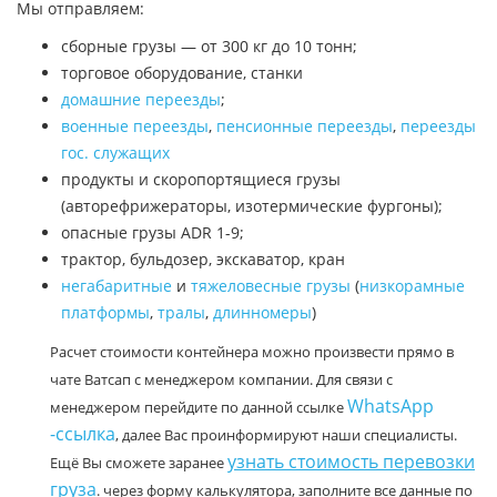
Мы отправляем:
сборные грузы — от 300 кг до 10 тонн;
торговое оборудование, станки
домашние переезды
;
военные переезды
,
пенсионные переезды
,
переезды
гос. служащих
продукты и скоропортящиеся грузы
(авторефрижераторы, изотермические фургоны);
опасные грузы ADR 1-9;
трактор, бульдозер, экскаватор, кран
негабаритные
и
тяжеловесные грузы
(
низкорамные
платформы
,
тралы
,
длинномеры
)
Расчет стоимости контейнера можно произвести прямо в
чате Ватсап с менеджером компании. Для связи с
WhatsApp
менеджером перейдите по данной ссылке
-ссылка
, далее Вас проинформируют наши специалисты.
узнать стоимость перевозки
Ещё Вы сможете заранее
груза
. через форму калькулятора, заполните все данные по