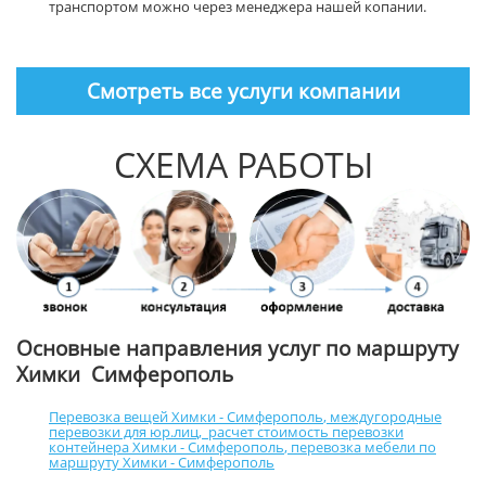
транспортом можно через менеджера нашей копании.
Смотреть все услуги компании
СХЕМА РАБОТЫ
Основные направления услуг по маршруту
Химки Симферополь
Перевозка вещей Химки - Симферополь
,
междугородные
перевозки для юр.лиц
,
расчет стоимость перевозки
контейнера Химки - Симферополь
,
перевозка мебели по
маршруту Химки - Симферополь