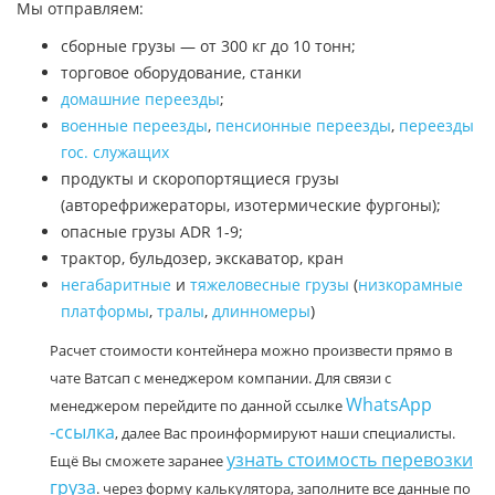
Мы отправляем:
сборные грузы — от 300 кг до 10 тонн;
торговое оборудование, станки
домашние переезды
;
военные переезды
,
пенсионные переезды
,
переезды
гос. служащих
продукты и скоропортящиеся грузы
(авторефрижераторы, изотермические фургоны);
опасные грузы ADR 1-9;
трактор, бульдозер, экскаватор, кран
негабаритные
и
тяжеловесные грузы
(
низкорамные
платформы
,
тралы
,
длинномеры
)
Расчет стоимости контейнера можно произвести прямо в
чате Ватсап с менеджером компании. Для связи с
WhatsApp
менеджером перейдите по данной ссылке
-ссылка
, далее Вас проинформируют наши специалисты.
узнать стоимость перевозки
Ещё Вы сможете заранее
груза
. через форму калькулятора, заполните все данные по