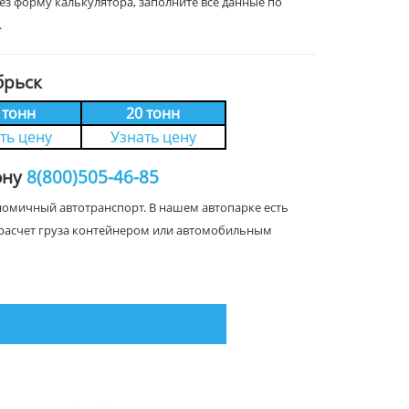
рез форму калькулятора, заполните все данные по
.
брьск
 тонн
20 тонн
ть цену
Узнать цену
ону
8(800)505-46-85
ономичный автотранспорт. В нашем автопарке есть
на расчет груза контейнером или автомобильным