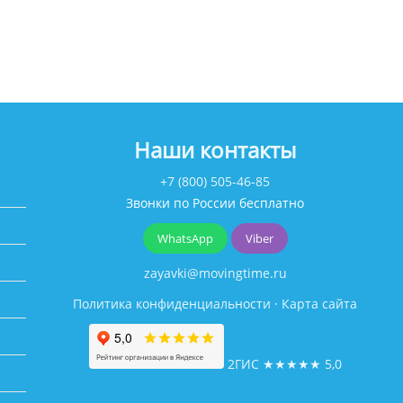
Наши контакты
+7 (800) 505-46-85
Звонки по России бесплатно
WhatsApp
Viber
zayavki@movingtime.ru
Политика конфиденциальности
·
Карта сайта
2ГИС
★★★★★
5,0