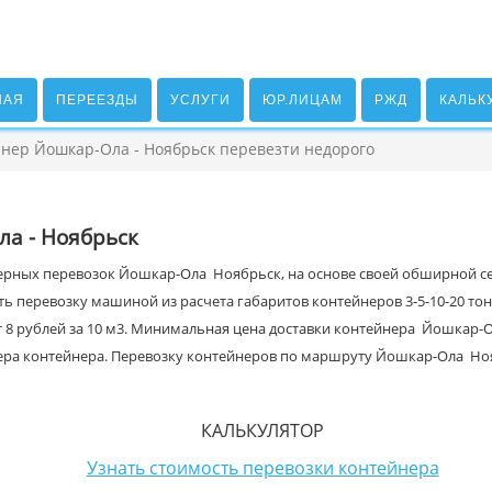
НАЯ
ПЕРЕЕЗДЫ
УСЛУГИ
ЮР.ЛИЦАМ
РЖД
КАЛЬК
нер Йошкар-Ола - Ноябрьск перевезти недорого
а - Ноябрьск
ерных перевозок Йошкар-Ола Ноябрьск, на основе своей обширной сет
ть перевозку машиной из расчета габаритов контейнеров 3-5-10-20 то
т 8 рублей за 10 м3. Минимальная цена доставки контейнера Йошкар-О
змера контейнера. Перевозку контейнеров по маршруту Йошкар-Ола Ноя
КАЛЬКУЛЯТОР
Узнать стоимость перевозки контейнера