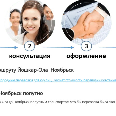
аршруту Йошкар-Ола Ноябрьск
ородные перевозки для юр.лиц
,
расчет стоимость перевозки контейн
Ноябрьск попутно
р-Ола до Ноябрьск попутным транспортом что бы перевозка была экон