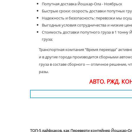
Попутная доставка Йошкар-Ола - Ноябрьск
Быстрые сроки: скорость доставки попутных гру
Надежность и безопасность: перевозки мы осу
Выгодные условия сотрудничества и низкие цены
Стоимость доставки попутного груза в 1 тонну Й
груза;
Транспортная компания “Время переезда” активн
и в другие города производится сборными автом
груза в составе сборного — отличное решение, ч
разы.
АВТО. РЖД. К
ТОП-5 лайфхаков, как Перевезти контейнер Йошкар-Ол