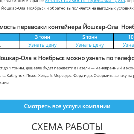
узнать стоимость перевозки груза
щё Вы сможете заранее
. че
а Йошкар-Ола Ноябрьск и обратно выполняется на выгодных условиях
мость перевозки контейнера Йошкар-Ола Ноя
3 тонн
5 тонн
10
к
Узнать цену
Узнать цену
Узна
Йошкар-Ола в Ноябрьск можно узнать по телеф
г до 1 тонны, дешевле будет перевезти в Газели — маневренный и эк
ель, Каблучок, Пежо, Хендай, Мерседес, Форд и др. Оформить заявку 
ании.
Смотреть все услуги компании
СХЕМА РАБОТЫ