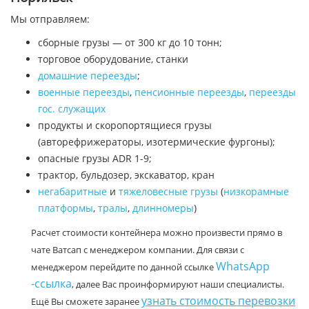
Мы отправляем:
сборные грузы — от 300 кг до 10 тонн;
торговое оборудование, станки
домашние переезды
;
военные переезды
,
пенсионные переезды
,
переезды
гос. служащих
продукты и скоропортящиеся грузы
(авторефрижераторы, изотермические фургоны);
опасные грузы ADR 1-9;
трактор, бульдозер, экскаватор, кран
негабаритные
и
тяжеловесные грузы
(
низкорамные
платформы
,
тралы
,
длинномеры
)
Расчет стоимости контейнера можно произвести прямо в
чате Ватсап с менеджером компании. Для связи с
WhatsApp
менеджером перейдите по данной ссылке
-ссылка
, далее Вас проинформируют наши специалисты.
узнать стоимость перевозки
Ещё Вы сможете заранее