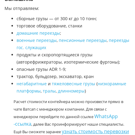
Мы отправляем:
сборные грузы — от 300 кг до 10 тонн;
торговое оборудование, станки
домашние переезды
;
военные переезды
,
пенсионные переезды
,
переезды
гос. служащих
продукты и скоропортящиеся грузы
(авторефрижераторы, изотермические фургоны);
опасные грузы ADR 1-9;
трактор, бульдозер, экскаватор, кран
негабаритные
и
тяжеловесные грузы
(
низкорамные
платформы
,
тралы
,
длинномеры
)
Расчет стоимости контейнера можно произвести прямо в
чате Ватсап с менеджером компании. Для связи с
WhatsApp
менеджером перейдите по данной ссылке
-ссылка
, далее Вас проинформируют наши специалисты.
узнать стоимость перевозки
Ещё Вы сможете заранее