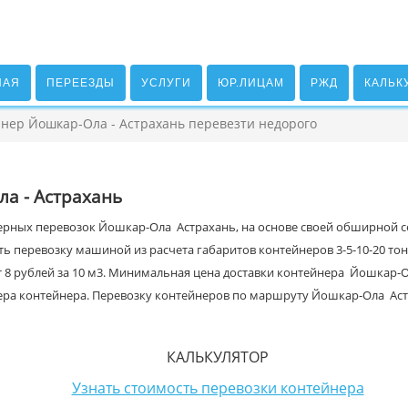
НАЯ
ПЕРЕЕЗДЫ
УСЛУГИ
ЮР.ЛИЦАМ
РЖД
КАЛЬК
нер Йошкар-Ола - Астрахань перевезти недорого
а - Астрахань
ерных перевозок Йошкар-Ола Астрахань, на основе своей обширной се
ть перевозку машиной из расчета габаритов контейнеров 3-5-10-20 то
т 8 рублей за 10 м3. Минимальная цена доставки контейнера Йошкар-О
мера контейнера. Перевозку контейнеров по маршруту Йошкар-Ола Аст
КАЛЬКУЛЯТОР
Узнать стоимость перевозки контейнера