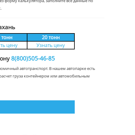
рез форму калькулятора, заполните все данные по
.
ахань
 тонн
20 тонн
ть цену
Узнать цену
фону
8(800)505-46-85
ономичный автотранспорт. В нашем автопарке есть
на расчет груза контейнером или автомобильным