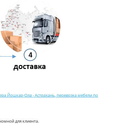
ера Йошкар-Ола - Астрахань
,
перевозка мебели по
номной для клиента.