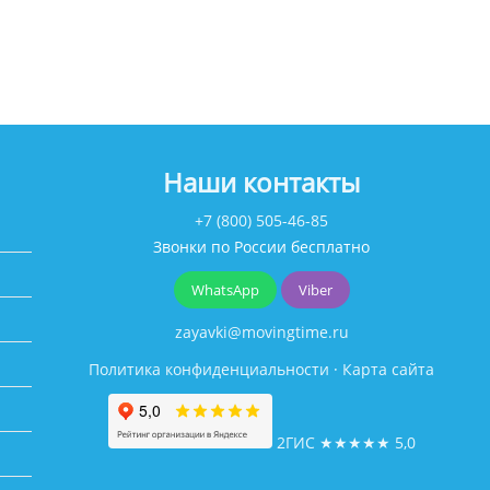
Наши контакты
+7 (800) 505-46-85
Звонки по России бесплатно
WhatsApp
Viber
zayavki@movingtime.ru
Политика конфиденциальности
·
Карта сайта
2ГИС
★★★★★
5,0