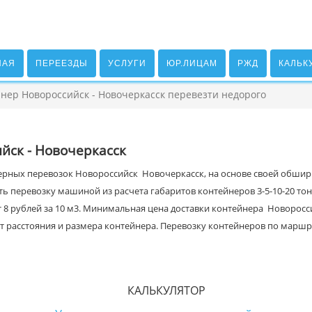
НАЯ
ПЕРЕЕЗДЫ
УСЛУГИ
ЮР.ЛИЦАМ
РЖД
КАЛЬК
нер Новороссийск - Новочеркасск перевезти недорого
йск - Новочеркасск
ерных перевозок Новороссийск Новочеркасск, на основе своей обширно
ть перевозку машиной из расчета габаритов контейнеров 3-5-10-20 то
т 8 рублей за 10 м3. Минимальная цена доставки контейнера Новоросс
и от расстояния и размера контейнера. Перевозку контейнеров по мар
КАЛЬКУЛЯТОР