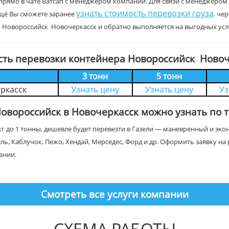
прямо в чате Ватсап с менеджером компании. Для связи с менеджером
узнать стоимость перевозки груза
щё Вы сможете заранее
. че
 Новороссийск Новочеркасск и обратно выполняется на выгодных усл
сть перевозки контейнера Новороссийск Новоч
3 тонн
5 тонн
ркасск
Узнать цену
Узнать цену
Уз
Новороссийск в Новочеркасск можно узнать по
г до 1 тонны, дешевле будет перевезти в Газели — маневренный и эк
ель, Каблучок, Пежо, Хендай, Мерседес, Форд и др. Оформить заявку 
ании.
Смотреть все услуги компании
СХЕМА РАБОТЫ