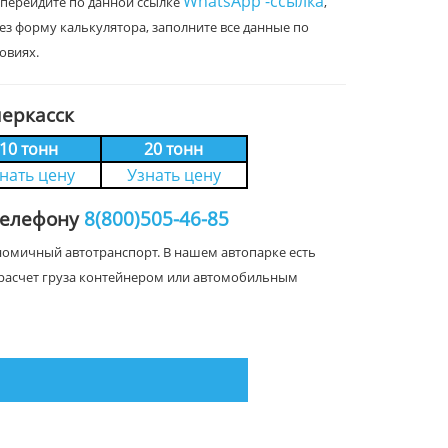
WhatsApp -ссылка
 перейдите по данной ссылке
,
рез форму калькулятора, заполните все данные по
овиях.
еркасск
10 тонн
20 тонн
нать цену
Узнать цену
 телефону
8(800)505-46-85
ономичный автотранспорт. В нашем автопарке есть
на расчет груза контейнером или автомобильным