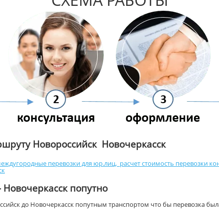
ршруту Новороссийск Новочеркасск
еждугородные перевозки для юр.лиц
,
расчет стоимость перевозки ко
ск
- Новочеркасск попутно
оссийск до Новочеркасск попутным транспортом что бы перевозка был