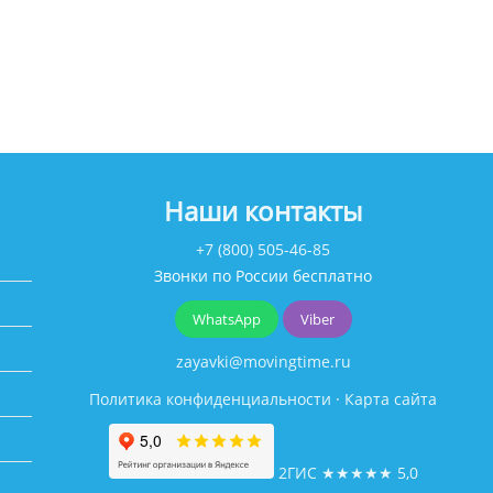
Наши контакты
+7 (800) 505-46-85
Звонки по России бесплатно
WhatsApp
Viber
zayavki@movingtime.ru
Политика конфиденциальности
·
Карта сайта
2ГИС
★★★★★
5,0