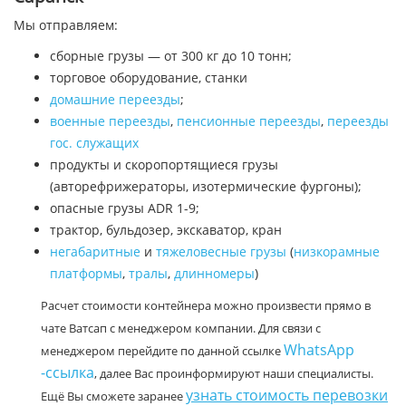
Мы отправляем:
сборные грузы — от 300 кг до 10 тонн;
торговое оборудование, станки
домашние переезды
;
военные переезды
,
пенсионные переезды
,
переезды
гос. служащих
продукты и скоропортящиеся грузы
(авторефрижераторы, изотермические фургоны);
опасные грузы ADR 1-9;
трактор, бульдозер, экскаватор, кран
негабаритные
и
тяжеловесные грузы
(
низкорамные
платформы
,
тралы
,
длинномеры
)
Расчет стоимости контейнера можно произвести прямо в
чате Ватсап с менеджером компании. Для связи с
WhatsApp
менеджером перейдите по данной ссылке
-ссылка
, далее Вас проинформируют наши специалисты.
узнать стоимость перевозки
Ещё Вы сможете заранее