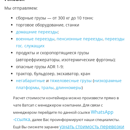
Мы отправляем:
сборные грузы — от 300 кг до 10 тонн;
торговое оборудование, станки
домашние переезды
;
военные переезды
,
пенсионные переезды
,
переезды
гос. служащих
продукты и скоропортящиеся грузы
(авторефрижераторы, изотермические фургоны);
опасные грузы ADR 1-9;
трактор, бульдозер, экскаватор, кран
негабаритные
и
тяжеловесные грузы
(
низкорамные
платформы
,
тралы
,
длинномеры
)
Расчет стоимости контейнера можно произвести прямо в
чате Ватсап с менеджером компании. Для связи с
WhatsApp
менеджером перейдите по данной ссылке
-ссылка
, далее Вас проинформируют наши специалисты.
узнать стоимость перевозки
Ещё Вы сможете заранее